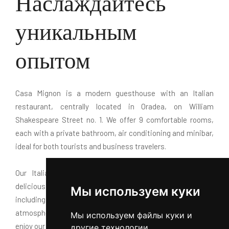
Наслаждайтесь
уникальным
опытом
Casa Mignon is a modern guesthouse with an Italian
restaurant, centrally located in Oradea, on William
Shakespeare Street no. 1. We offer 9 comfortable rooms,
each with a private bathroom, air conditioning and minibar,
ideal for both tourists and business travelers.
Our Italian restaurant serves fresh homemade pasta,
delicious pizza, generous portions and a varied menu,
Мы используем куки
including all day breakfast available throughout the day. The
atmosphere is intimate and friendly, and guests can also
Мы используем файлы куки и
enjoy our enclosed terrace for smokers.
другие технологии