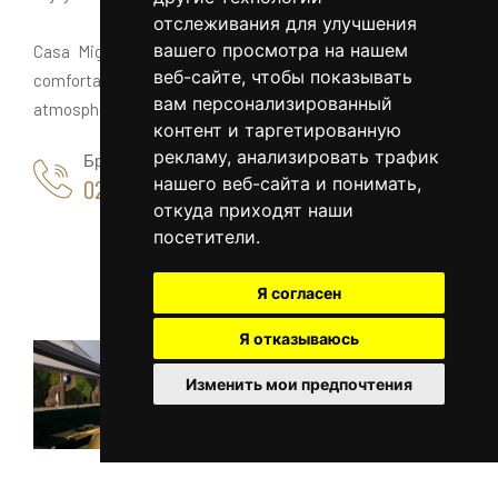
отслеживания для улучшения
вашего просмотра на нашем
Casa Mignon is the perfect choice for those looking for
веб-сайте, чтобы показывать
comfortable accommodation, good food and a warm
вам персонализированный
atmosphere, close to the main points of interest in Oradea.
контент и таргетированную
рекламу, анализировать трафик
Бронирование
нашего веб-сайта и понимать,
0259433533
откуда приходят наши
посетители.
Я согласен
Я отказываюсь
Изменить мои предпочтения