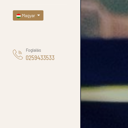
Magyar
Foglalás
0259433533