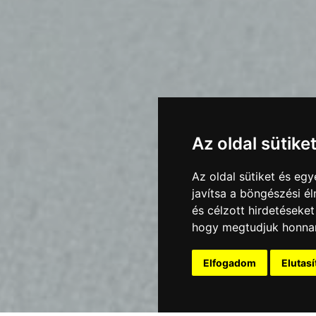
Az oldal sütike
Az oldal sütiket és e
javítsa a böngészési é
és célzott hirdetéseket
hogy megtudjuk honnan
Elfogadom
Elutas