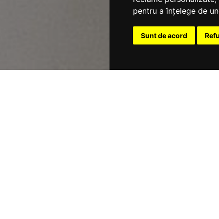
pentru a înțelege de und
Sunt de acord
Ref
NON
rior Double Room
Acces gratuit la Internet
15 m²
Double este ideală pentru cupluri sau oaspeți care doresc un ambien