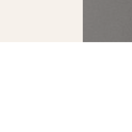
CASA MIG
Supe
2persoane
Camera Superior 