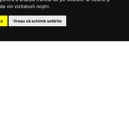
e vin vizitatorii noștri.
uz
Vreau să schimb setările
t modern și primitor. Aceasta dispune de un pat